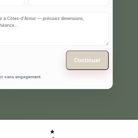
Continuer
et
sans engagement
.
★