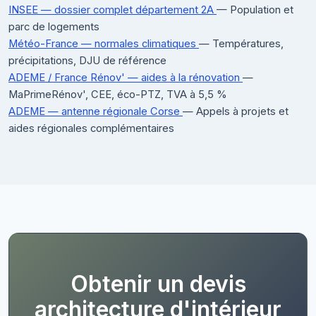
INSEE — dossier complet département 2A
— Population et
parc de logements
Météo-France — normales climatiques
— Températures,
précipitations, DJU de référence
ADEME / France Rénov' — aides à la rénovation
—
MaPrimeRénov', CEE, éco-PTZ, TVA à 5,5 %
ADEME — antenne régionale Corse
— Appels à projets et
aides régionales complémentaires
Obtenir un devis
architecture d'intérieur