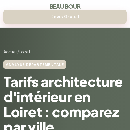
BEAU BOUR
Devis Gratuit
Accueil
Loiret
ANALYSE DÉPARTEMENTALE
Tarifs architecture
d'intérieur en
Loiret : comparez
par ville