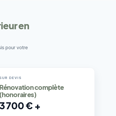
rieur en
sis pour votre
SUR DEVIS
Rénovation complète
(honoraires)
3 700 € +