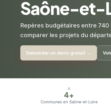
Saône-et-L
Repères budgétaires entre 740 
comparer les projets du départ
Demander un devis gratuit →
Voi
⌂
4+
Communes en Saône-et-Loire