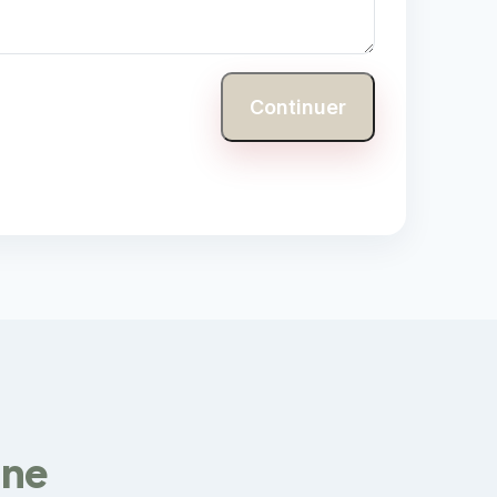
Continuer
nne