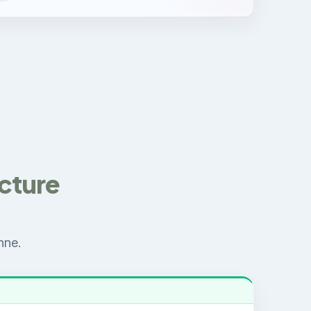
ecture
nne.