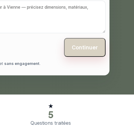
Continuer
et
sans engagement
.
★
5
Questions traitées