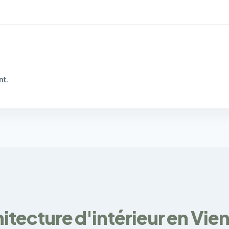
nt
.
hitecture d'intérieur en Vie