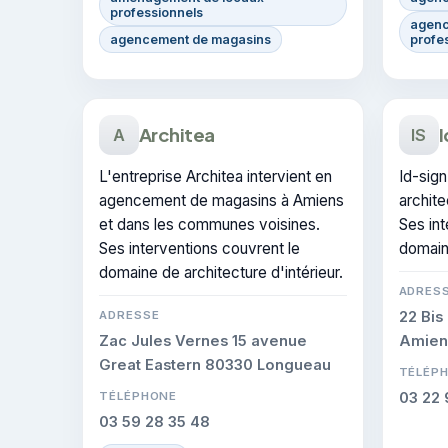
professionnels
agenc
agencement de magasins
profe
Architea
I
A
IS
L'entreprise Architea intervient en
Id-sign
agencement de magasins à Amiens
archite
et dans les communes voisines.
Ses int
Ses interventions couvrent le
domaine
domaine de architecture d'intérieur.
ADRES
ADRESSE
22 Bis
Zac Jules Vernes 15 avenue
Amien
Great Eastern 80330 Longueau
TÉLÉP
TÉLÉPHONE
03 22 
03 59 28 35 48