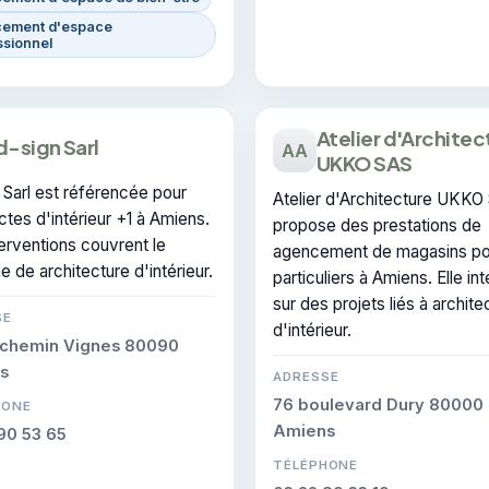
ement d'espace
ssionnel
Atelier d'Architec
d-sign Sarl
AA
UKKO SAS
 Sarl est référencée pour
Atelier d'Architecture UKKO
ctes d'intérieur +1 à Amiens.
propose des prestations de
erventions couvrent le
agencement de magasins po
 de architecture d'intérieur.
particuliers à Amiens. Elle int
sur des projets liés à archite
SE
d'intérieur.
 chemin Vignes 80090
s
ADRESSE
76 boulevard Dury 80000
HONE
Amiens
90 53 65
TÉLÉPHONE