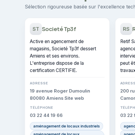
Sélection rigoureuse basée sur l'excellence techn
Societé Tp3f
R
ST
RS
Active en agencement de
Retif S
magasins, Societé Tp3f dessert
agence
Amiens et ses environs.
intervi
L'entreprise dispose de la
peut ê
certification CERTIFIE.
travaux
ADRESSE
ADRES
19 avenue Roger Dumoulin
200 ru
80080 Amiens Site web
Camo
TÉLÉPHONE
TÉLÉP
03 22 44 19 66
03 22 
aménagement de locaux industriels
agenc
aménagement de locaux
agenc