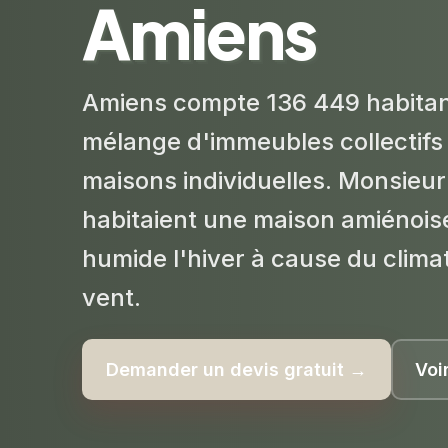
Amiens
Amiens compte 136 449 habitan
mélange d'immeubles collectifs e
maisons individuelles. Monsieu
habitaient une maison amiénoise
humide l'hiver à cause du clima
vent.
Demander un devis gratuit →
Voi