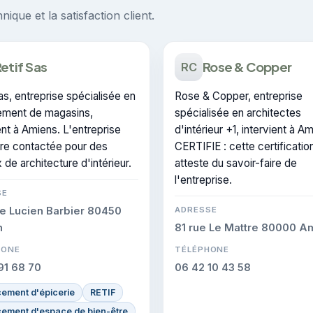
ique et la satisfaction client.
etif Sas
Rose & Copper
RC
as, entreprise spécialisée en
Rose & Copper, entreprise
ment de magasins,
spécialisée en architectes
ent à Amiens. L'entreprise
d'intérieur +1, intervient à A
tre contactée pour des
CERTIFIE : cette certificatio
 de architecture d'intérieur.
atteste du savoir-faire de
l'entreprise.
SE
e Lucien Barbier 80450
ADRESSE
n
81 rue Le Mattre 80000 A
HONE
TÉLÉPHONE
91 68 70
06 42 10 43 58
ement d'épicerie
RETIF
ement d'espace de bien-être