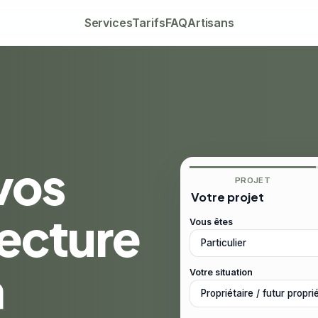
Services
Tarifs
FAQ
Artisans
vos
PROJET
Votre projet
tecture
Vous êtes
à
Votre situation