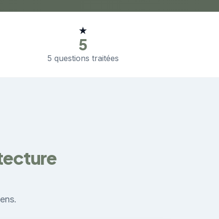
★
5
5 questions traitées
itecture
iens.