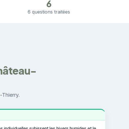
6
6 questions traitées
Château-
-Thierry.
ns individuelles subissent les hivers humides et le