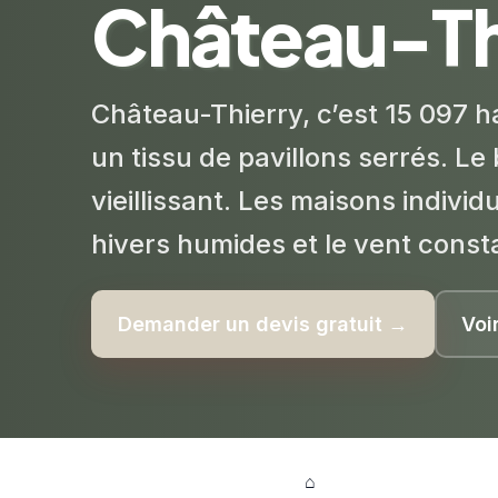
Château-Th
Château-Thierry, c’est 15 097 h
un tissu de pavillons serrés. Le b
vieillissant. Les maisons individ
hivers humides et le vent const
Demander un devis gratuit →
Voi
⌂