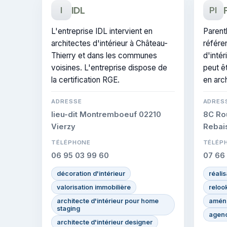
IDL
I
PI
L'entreprise IDL intervient en
Parent
architectes d'intérieur à Château-
référe
Thierry et dans les communes
d'intér
voisines. L'entreprise dispose de
peut êt
la certification RGE.
en arch
ADRESSE
ADRES
lieu-dit Montremboeuf 02210
8C Ro
Vierzy
Rebais
TÉLÉPHONE
TÉLÉP
06 95 03 99 60
07 66
décoration d'intérieur
réali
valorisation immobilière
relook
architecte d'intérieur pour home
amén
staging
agenc
architecte d'intérieur designer