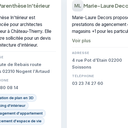
Parenthèse In'térieur
Marie-Laure Deco
ML
hèse In'térieur est
Marie-Laure Decors propos
ncée pour architectes
prestations de agencement
ieur à Château-Thierry. Elle
magasins +1 pour les particuliers à
re sollicitée pour un devis
Château-Thierry. Elle est cer
Voir plus
itecture d'intérieur.
CERTIFIE, gage de conformi
les interventions réalisées.
ADRESSE
SE
4 rue Pot d'Etain 02200
ute de Rebais route
Soissons
 02310 Nogent l'Artaud
TÉLÉPHONE
HONE
03 23 74 27 60
 80 08 14
sation de plan en 3D
ing d'intérieur
agement d'appartement
ement d'espace de vie