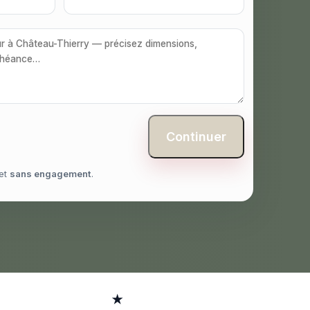
Continuer
et
sans engagement
.
★