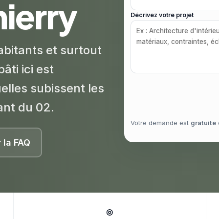
ierry
Décrivez votre projet
abitants et surtout
âti ici est
uelles subissent les
ant du 02.
Votre demande est
gratuite
r la FAQ
◎