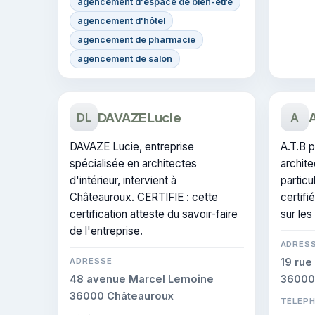
agencement d'espace de bien-être
agencement d'hôtel
agencement de pharmacie
agencement de salon
DAVAZE Lucie
A
DL
A
DAVAZE Lucie, entreprise
A.T.B 
spécialisée en architectes
archite
d'intérieur, intervient à
particu
Châteauroux. CERTIFIE : cette
certif
certification atteste du savoir-faire
sur les
de l'entreprise.
ADRES
ADRESSE
19 rue
48 avenue Marcel Lemoine
36000
36000 Châteauroux
TÉLÉP