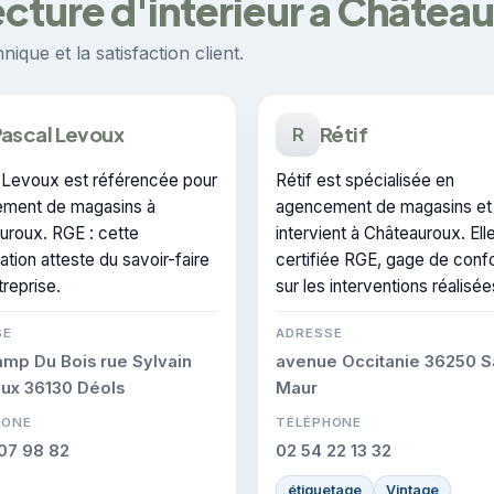
ecture d'intérieur à Châtea
ique et la satisfaction client.
ascal Levoux
Rétif
R
 Levoux est référencée pour
Rétif est spécialisée en
ment de magasins à
agencement de magasins et
uroux. RGE : cette
intervient à Châteauroux. Ell
cation atteste du savoir-faire
certifiée RGE, gage de conf
treprise.
sur les interventions réalisée
SE
ADRESSE
mp Du Bois rue Sylvain
avenue Occitanie 36250 S
ux 36130 Déols
Maur
HONE
TÉLÉPHONE
07 98 82
02 54 22 13 32
étiquetage
Vintage