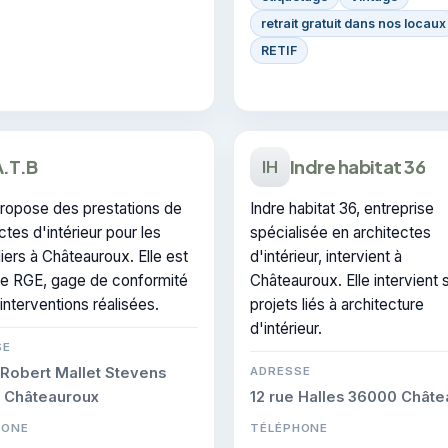
retrait gratuit dans nos locaux
RETIF
.T.B
Indre habitat 36
IH
propose des prestations de
Indre habitat 36, entreprise
ctes d'intérieur pour les
spécialisée en architectes
liers à Châteauroux. Elle est
d'intérieur, intervient à
iée RGE, gage de conformité
Châteauroux. Elle intervient 
 interventions réalisées.
projets liés à architecture
d'intérieur.
SE
 Robert Mallet Stevens
ADRESSE
 Châteauroux
12 rue Halles 36000 Chât
HONE
TÉLÉPHONE