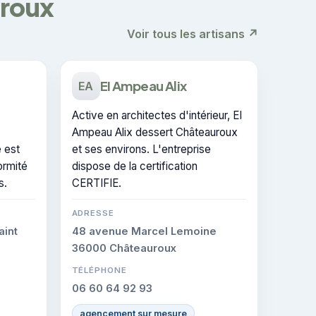
uroux
Voir tous les artisans ↗
EI Ampeau Alix
EA
Active en architectes d'intérieur, EI
Ampeau Alix dessert Châteauroux
e est
et ses environs. L'entreprise
ormité
dispose de la certification
s.
CERTIFIE.
ADRESSE
aint
48 avenue Marcel Lemoine
36000 Châteauroux
TÉLÉPHONE
06 60 64 92 93
agencement sur mesure