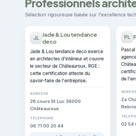
Professionnels archit
Sélection rigoureuse basée sur l'excellence techn
Jade & Lou tendance
P
PL
JL
deco
Pascal
Jade & Lou tendance deco exerce
agence
en architectes d'intérieur et couvre
Châtea
le secteur de Châteauroux. RGE :
certifi
cette certification atteste du
de l'en
savoir-faire de l'entreprise.
ADRES
ADRESSE
Za Cha
26 cours St Luc 36000
Rebrio
Châteauroux
TÉLÉP
TÉLÉPHONE
02 54 
06 71 00 20 44