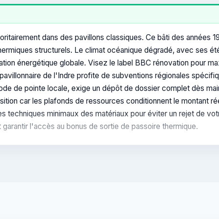
ritairement dans des pavillons classiques. Ce bâti des années 1
 thermiques structurels. Le climat océanique dégradé, avec ses été
novation énergétique globale. Visez le label BBC rénovation pour ma
u pavillonnaire de l'Indre profite de subventions régionales spéc
riode de pointe locale, exige un dépôt de dossier complet dès main
osition car les plafonds de ressources conditionnent le montant r
res techniques minimaux des matériaux pour éviter un rejet de votr
 garantir l'accès au bonus de sortie de passoire thermique.