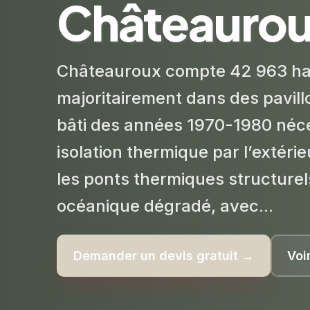
Châteauro
Châteauroux compte 42 963 hab
majoritairement dans des pavill
bâti des années 1970-1980 néc
isolation thermique par l’extéri
les ponts thermiques structurel
océanique dégradé, avec...
Demander un devis gratuit →
Voi