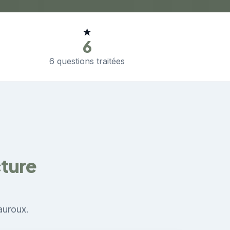
★
6
6 questions traitées
cture
auroux.