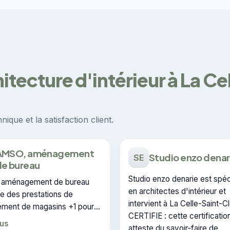
hitecture d'intérieur à La C
ique et la satisfaction client.
AMSO, aménagement
Studio enzo denar
SE
de bureau
Studio enzo denarie est spéc
 aménagement de bureau
en architectes d'intérieur et
e des prestations de
intervient à La Celle-Saint-C
nt de magasins +1 pour
CERTIFIE : cette certificatio
ticuliers à La Celle-Saint-
lus
atteste du savoir-faire de