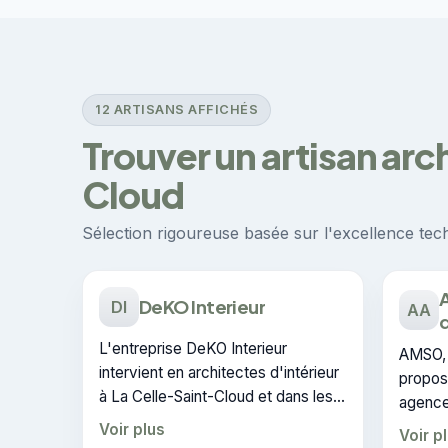
12 ARTISANS AFFICHÉS
Trouver un artisan arc
Cloud
Sélection rigoureuse basée sur l'excellence techn
DeKO Interieur
DI
AA
L'entreprise DeKO Interieur
AMSO,
intervient en architectes d'intérieur
propos
à La Celle-Saint-Cloud et dans les
agenceme
communes voisines. CERTIFIE :
les par
Voir plus
Voir p
cette certification atteste du