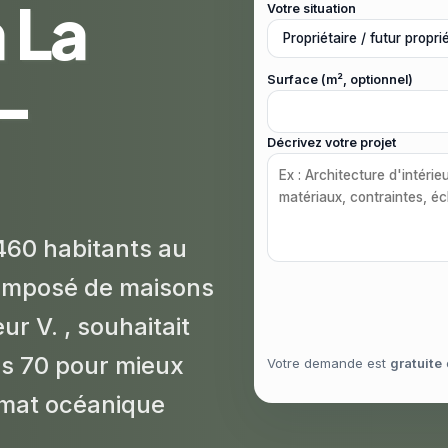
à La
Votre situation
-
Surface (m², optionnel)
Décrivez votre projet
460 habitants au
omposé de maisons
ur V. , souhaitait
es 70 pour mieux
Votre demande est
gratuite
limat océanique