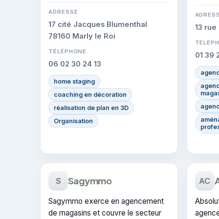
Cloud. 
savoir-faire de l'entreprise.
ADRESSE
certifi
ADRES
17 cité Jacques Blumenthal
13 rue
78160 Marly le Roi
TÉLÉP
TÉLÉPHONE
01 39 
06 02 30 24 13
agenc
home staging
agenc
magas
coaching en décoration
agenc
réalisation de plan en 3D
aména
Organisation
profe
Sagymmo
S
AC
Sagymmo exerce en agencement
Absolu
de magasins et couvre le secteur
agence