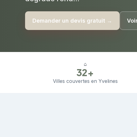
Demander un devis gratuit →
Voi
⌂
32+
Villes couvertes en Yvelines