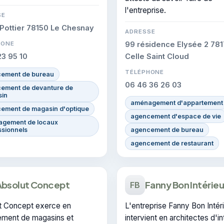
L'entreprise dispose de la
l'entreprise.
cation CERTIFIE.
SE
 Pottier 78150 Le Chesnay
ADRESSE
HONE
99 résidence Elysée 2 781
23 95 10
Celle Saint Cloud
TÉLÉPHONE
ement de bureau
06 46 36 26 03
ement de devanture de
in
aménagement d'appartement
ement de magasin d'optique
agencement d'espace de vie
gement de locaux
ssionnels
agencement de bureau
agencement de restaurant
Absolut Concept
Fanny Bon Intérieu
FB
t Concept exerce en
L'entreprise Fanny Bon Intér
ment de magasins et
intervient en architectes d'in