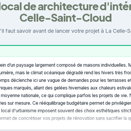
ocal de architecture d'intér
Celle-Saint-Cloud
il faut savoir avant de lancer votre projet à La Celle-
sein d’un paysage largement composé de maisons individuelles. Mon
umière, mais le climat océanique dégradé rend les hivers très froi
ntemps déclenche ici une vague de demandes pour les terrasses e
iques marqués, allant des gelées hivernales aux chaleurs estival
oyenne nationale, ce qui complique parfois les projets de vie. N
ries sur mesure. Ce rééquilibrage budgétaire permet de privilégi
n local d'urbanisme imposent souvent des choix esthétiques strict
permet de concrétiser vos projets de rénovation sans sacrifier la q