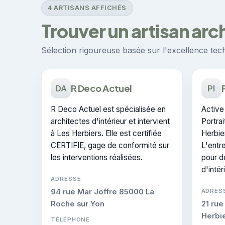
4 ARTISANS AFFICHÉS
Trouver un artisan arc
Sélection rigoureuse basée sur l'excellence techn
R Deco Actuel
DA
PI
R Deco Actuel est spécialisée en
Active 
architectes d'intérieur et intervient
Portrai
à Les Herbiers. Elle est certifiée
Herbie
CERTIFIE, gage de conformité sur
L'entr
les interventions réalisées.
pour d
d'intér
ADRESSE
94 rue Mar Joffre 85000 La
ADRES
Roche sur Yon
21 rue
Herbi
TÉLÉPHONE