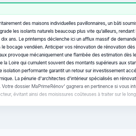
itairement des maisons individuelles pavillonnaires, un bâti sou
rade les isolants naturels beaucoup plus vite qu’ailleurs, renda
ix ans. Le printemps déclenche ici un afflux massif de demand
ans le bocage vendéen. Anticiper vos rénovation de rénovation dès
 locaux provoque mécaniquement une flambée des estimation dès 
 de la Loire qui cumulent souvent des montants supérieurs aux st
solation performante garantit un retour sur investissement accélér
rmique. La pénurie d'architectes d'intérieur spécialisés en rénov
r. Votre dossier MaPrimeRénov’ gagnera en pertinence si vous in
eur, évitant ainsi des moisissures coûteuses à traiter sur le lon