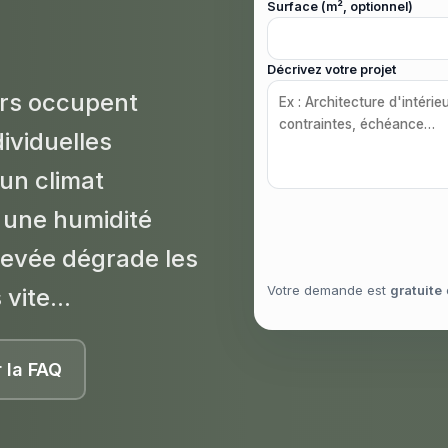
Surface (m², optionnel)
Décrivez votre projet
ers occupent
ividuelles
 un climat
 une humidité
levée dégrade les
Votre demande est
gratuite
vite...
r la FAQ