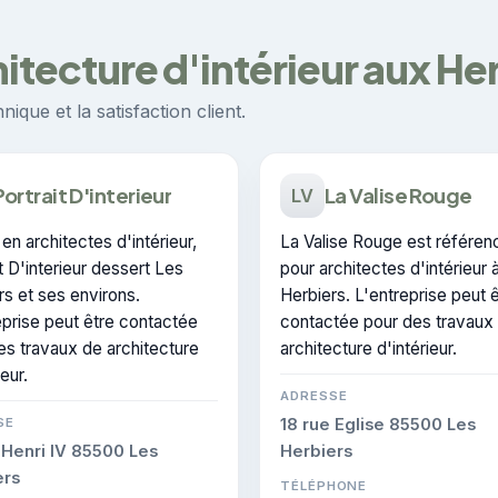
hitecture d'intérieur aux He
ique et la satisfaction client.
Portrait D'interieur
La Valise Rouge
LV
en architectes d'intérieur,
La Valise Rouge est référe
t D'interieur dessert Les
pour architectes d'intérieur 
rs et ses environs.
Herbiers. L'entreprise peut 
eprise peut être contactée
contactée pour des travaux
es travaux de architecture
architecture d'intérieur.
ieur.
ADRESSE
SE
18 rue Eglise 85500 Les
 Henri IV 85500 Les
Herbiers
ers
TÉLÉPHONE