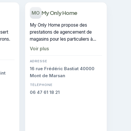
My Only Home
MO
My Only Home propose des
sert
prestations de agencement de
rons.
magasins pour les particuliers à
Mont-de-Marsan. Elle est certifiée
Voir plus
CERTIFIE, gage de conformité sur
les interventions réalisées.
ADRESSE
16 rue Frédéric Bastiat 40000
int
Mont de Marsan
TÉLÉPHONE
06 47 61 18 21