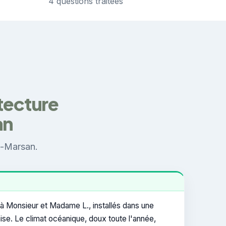
4 questions traitées
itecture
an
e-Marsan.
 à Monsieur et Madame L., installés dans une
daise. Le climat océanique, doux toute l'année,