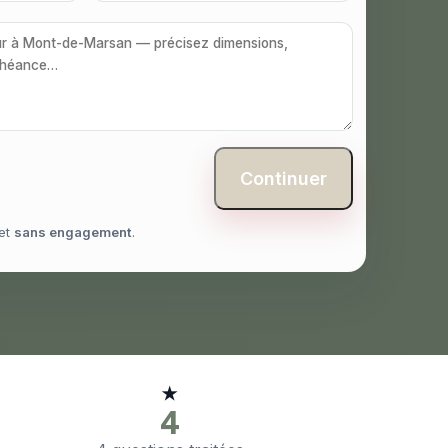
Continuer
et
sans engagement
.
★
4