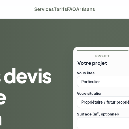
Services
Tarifs
FAQ
Artisans
PROJET
Votre projet
 devis
Vous êtes
e
Votre situation
à
Surface (m², optionnel)