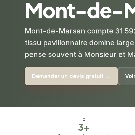
Mont-de-M
Mont-de-Marsan compte 31 592 h
tissu pavillonnaire domine larg
pense souvent à Monsieur et 
Demander un devis gratuit →
Voi
⌂
3+