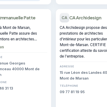
Emmanuelle Patte
CA Archidesign
CA
à Mont de Marsan,
CA Archidesign propose des
elle Patte assure des
prestations de architectes
ntions en architectes
d'intérieur pour les particulie
ieur dans le secteur de
Mont-de-Marsan. CERTIFIE :
lus
e-Marsan. RGE : cette
certification atteste du savoi
cation atteste du savoir-faire
de l'entreprise.
SE
treprise.
venue Georges
ADRESSE
nceau 40000 Mont de
15 rue Léon des Landes 4
n
Mont de Marsan
HONE
TÉLÉPHONE
46 31 13
09 77 81 19 95