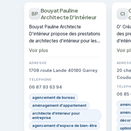
Bouyat Pauline
O
BP
CI
Architecte D'intérieur
d
Bouyat Pauline Architecte
O' Créa
D'intérieur propose des prestations
des pre
de architectes d'intérieur pour les
d'intér
particuliers à Mont-de-Marsan.
Mont-d
Voir plus
Voir p
CERTIFIE : cette certification
certifi
atteste du savoir-faire de
de l'en
ADRESSE
ADRES
l'entreprise.
1708 route Lande 40180 Garrey
20 ch
Coudu
TÉLÉPHONE
06 87 93 63 94
TÉLÉP
06 85 
agencement de bureau
aména
aménagement d'appartement
aména
architecte d'intérieur pour
entreprise
décora
agencement d'espace de bien-être
optimi