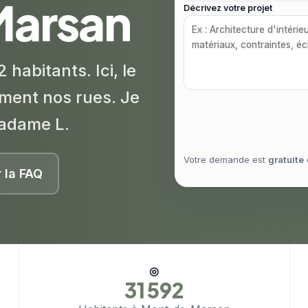
arsan
Décrivez votre projet
abitants. Ici, le
ement nos rues. Je
Madame L.
Votre demande est
gratuite
r la FAQ
◎
31 592