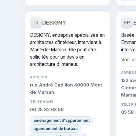
DESIGNY
D
EP
DESIGNY, entreprise spécialisée en
Basée 
architectes d'intérieur, intervient à
Emmanu
Mont-de-Marsan. Elle peut être
interve
sollicitée pour un devis en
d'intér
Voir p
architecture d'intérieur.
Mont-d
certifi
ADRES
ADRESSE
de l'en
122 a
rue André Cadillon 40000 Mont
Cleme
de Marsan
Marsa
TÉLÉPHONE
TÉLÉP
06 25 82 63 56
05 58 
aménagement d'appartement
agencement de bureau