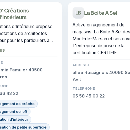
' Créations
La Boite A Sel
LB
'Intérieurs
Active en agencement de
tions d'Intérieurs propose
magasins, La Boite A Sel des
stations de architectes
Mont-de-Marsan et ses envi
ieur pour les particuliers à
L'entreprise dispose de la
e-Marsan. CERTIFIE : cette
lus
certification CERTIFIE.
cation atteste du savoir-faire
treprise.
SE
ADRESSE
emin Famulor 40500
allée Rossignols 40090 Sa
res
Avit
HONE
TÉLÉPHONE
66 43 22
05 58 45 00 22
gement de crèche
gement de loft
tion d'intérieur
sation de petite superficie