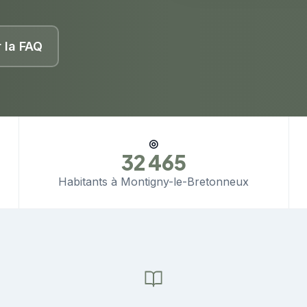
r la FAQ
◎
32 465
Habitants à Montigny-le-Bretonneux