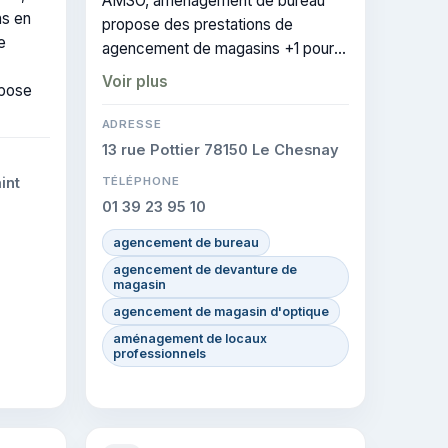
AMSO, aménagement de bureau
ns en
propose des prestations de
e
agencement de magasins +1 pour
les particuliers à Montigny-le-
Voir plus
spose
Bretonneux. Elle est certifiée
CERTIFIE, gage de conformité sur
ADRESSE
les interventions réalisées.
13 rue Pottier 78150 Le Chesnay
int
TÉLÉPHONE
01 39 23 95 10
agencement de bureau
agencement de devanture de
magasin
agencement de magasin d'optique
aménagement de locaux
professionnels