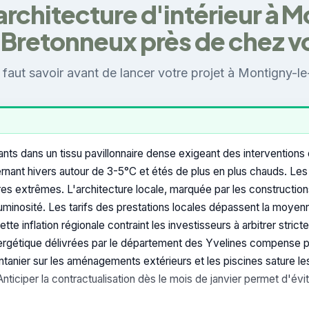
architecture d'intérieur à 
-Bretonneux près de chez v
l faut savoir avant de lancer votre projet à Montigny-l
 dans un tissu pavillonnaire dense exigeant des interventions d'
lternant hivers autour de 3-5°C et étés de plus en plus chauds. Le
ères extrêmes. L'architecture locale, marquée par les constructi
a luminosité. Les tarifs des prestations locales dépassent la moye
te inflation régionale contraint les investisseurs à arbitrer strict
nergétique délivrées par le département des Yvelines compense par
intanier sur les aménagements extérieurs et les piscines sature 
Anticiper la contractualisation dès le mois de janvier permet d'évit