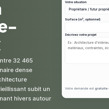
à
Votre situation
e-
Surface (m², optionnel)
Décrivez votre projet
x
ntre 32 465
nnaire dense
chitecture
ieillissant subit un
Votre demande est
gratuite
nant hivers autour