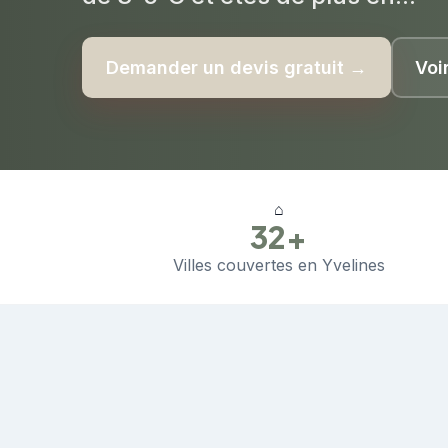
Demander un devis gratuit →
Voi
⌂
32+
Villes couvertes en Yvelines