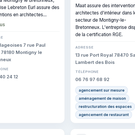
à Montigny le Bretonneux,
Maat assure des interventio
ise Lebreton Eurl assure des
architectes d'intérieur dans l
ntions en architectes
secteur de Montigny-le-
ieur dans le secteur de
lus
Bretonneux. L'entreprise di
ny-le-Bretonneux. Elle est
de la certification RGE.
iée RGE, gage de conformité
SE
 interventions réalisées.
llageoises 7 rue Paul
ADRESSE
 78180 Montigny le
13 rue Port Royal 78470 Sa
nneux
Lambert des Bois
HONE
TÉLÉPHONE
40 24 12
06 76 97 68 92
agencement sur mesure
aménagement de maison
restructuration des espaces
agencement de restaurant