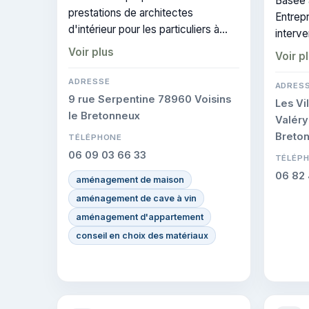
Basée 
prestations de architectes
Entrepr
d'intérieur pour les particuliers à
interve
Montigny-le-Bretonneux. CERTIFIE
d'intér
Voir plus
Voir p
: cette certification atteste du
Montig
savoir-faire de l'entreprise.
ADRESSE
certif
ADRES
9 rue Serpentine 78960 Voisins
sur les
Les Vi
le Bretonneux
Valéry
Breto
TÉLÉPHONE
06 09 03 66 33
TÉLÉP
06 82 
aménagement de maison
aménagement de cave à vin
aménagement d'appartement
conseil en choix des matériaux