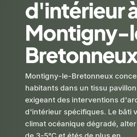
d'intérieur 
Montigny-l
Bretonneu
Montigny-le-Bretonneux conce
habitants dans un tissu pavillo
exigeant des interventions d'ar
d'intérieur spécifiques. Le bâti v
climat océanique dégradé, alter
de 3-5°C et étés de plus en...