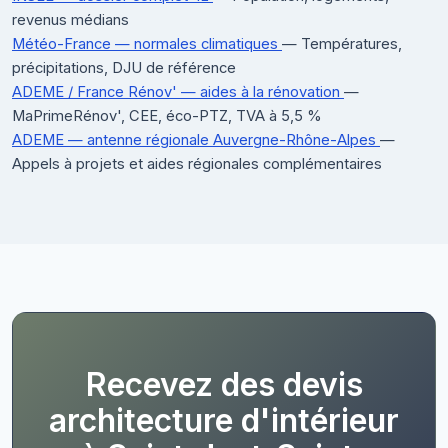
revenus médians
Météo-France — normales climatiques
— Températures,
précipitations, DJU de référence
ADEME / France Rénov' — aides à la rénovation
—
MaPrimeRénov', CEE, éco-PTZ, TVA à 5,5 %
ADEME — antenne régionale Auvergne-Rhône-Alpes
—
Appels à projets et aides régionales complémentaires
Recevez des devis
architecture d'intérieur