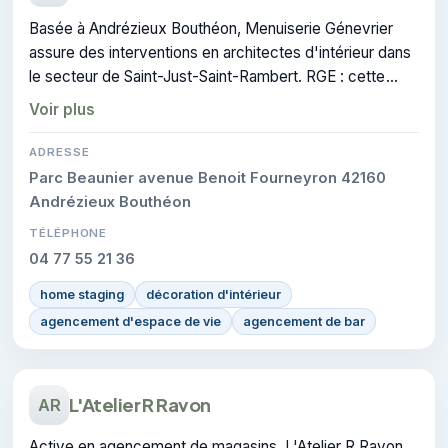
Basée à Andrézieux Bouthéon, Menuiserie Génevrier
assure des interventions en architectes d'intérieur dans
le secteur de Saint-Just-Saint-Rambert. RGE : cette
certification atteste du savoir-faire de l'entreprise.
Voir plus
ADRESSE
Parc Beaunier avenue Benoit Fourneyron 42160
Andrézieux Bouthéon
TÉLÉPHONE
04 77 55 21 36
home staging
décoration d'intérieur
agencement d'espace de vie
agencement de bar
L'Atelier R Ravon
AR
Active en agencement de magasins, L'Atelier R Ravon