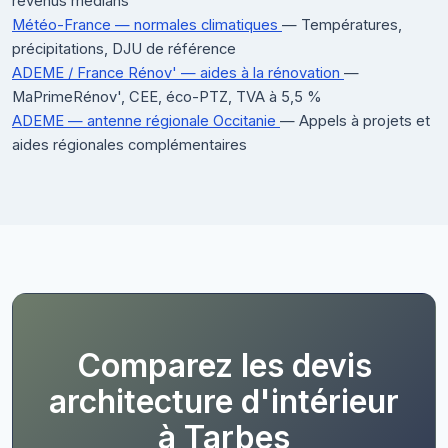
revenus médians
Météo-France — normales climatiques
— Températures,
précipitations, DJU de référence
ADEME / France Rénov' — aides à la rénovation
—
MaPrimeRénov', CEE, éco-PTZ, TVA à 5,5 %
ADEME — antenne régionale Occitanie
— Appels à projets et
aides régionales complémentaires
Comparez les devis
architecture d'intérieur
à Tarbes