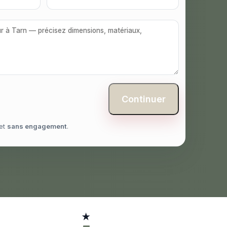
Continuer
et
sans engagement
.
★