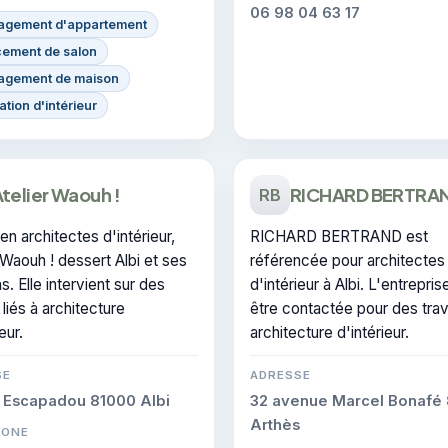
06 98 04 63 17
gement d'appartement
ement de salon
gement de maison
tion d'intérieur
telier Waouh !
RICHARD BERTRA
RB
en architectes d'intérieur,
RICHARD BERTRAND est
 Waouh ! dessert Albi et ses
référencée pour architectes
s. Elle intervient sur des
d'intérieur à Albi. L'entrepris
 liés à architecture
être contactée pour des tra
eur.
architecture d'intérieur.
SE
ADRESSE
 Escapadou 81000 Albi
32 avenue Marcel Bonafé 
Arthès
HONE