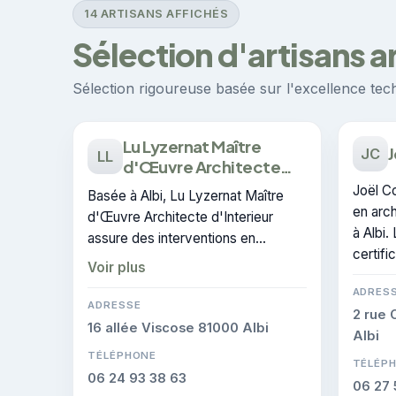
14 ARTISANS AFFICHÉS
Sélection d'artisans ar
Sélection rigoureuse basée sur l'excellence techn
Lu Lyzernat Maître
J
JC
LL
d'Œuvre Architecte
d'Interieur
Joël Co
Basée à Albi, Lu Lyzernat Maître
en arch
d'Œuvre Architecte d'Interieur
à Albi.
assure des interventions en
certifi
architectes d'intérieur dans le
Voir plus
secteur de Albi. L'entreprise
ADRES
dispose de la certification
ADRESSE
2 rue 
CERTIFIE.
16 allée Viscose 81000 Albi
Albi
TÉLÉPHONE
TÉLÉP
06 24 93 38 63
06 27 