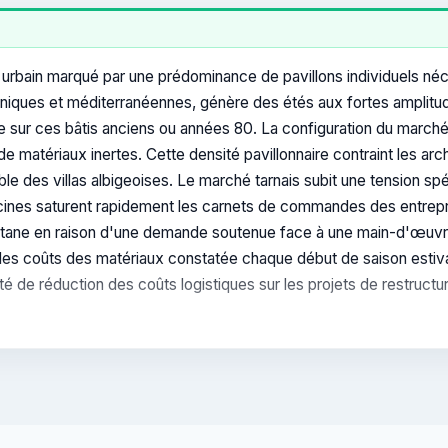
su urbain marqué par une prédominance de pavillons individuels n
aniques et méditerranéennes, génère des étés aux fortes amplitu
e sur ces bâtis anciens ou années 80. La configuration du marché
 de matériaux inertes. Cette densité pavillonnaire contraint les a
e des villas albigeoises. Le marché tarnais subit une tension spé
ines saturent rapidement les carnets de commandes des entreprise
ne en raison d'une demande soutenue face à une main-d'œuvre qua
 des coûts des matériaux constatée chaque début de saison estiva
é de réduction des coûts logistiques sur les projets de restructur