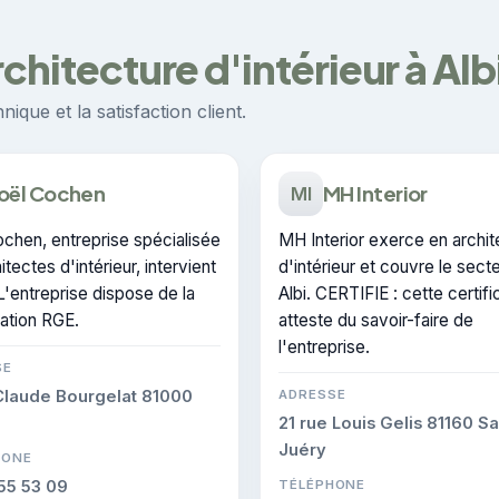
chitecture d'intérieur à Alb
ique et la satisfaction client.
oël Cochen
MH Interior
MI
chen, entreprise spécialisée
MH Interior exerce en archi
itectes d'intérieur, intervient
d'intérieur et couvre le sect
 L'entreprise dispose de la
Albi. CERTIFIE : cette certifi
cation RGE.
atteste du savoir-faire de
l'entreprise.
SE
Claude Bourgelat 81000
ADRESSE
21 rue Louis Gelis 81160 Sa
Juéry
HONE
55 53 09
TÉLÉPHONE