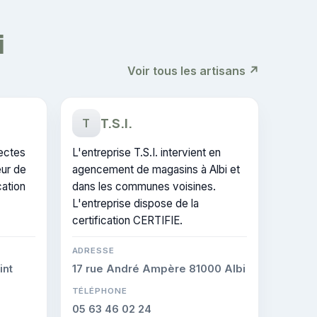
i
Voir tous les artisans ↗
T.S.I.
T
tectes
L'entreprise T.S.I. intervient en
eur de
agencement de magasins à Albi et
cation
dans les communes voisines.
L'entreprise dispose de la
certification CERTIFIE.
ADRESSE
int
17 rue André Ampère 81000 Albi
TÉLÉPHONE
05 63 46 02 24