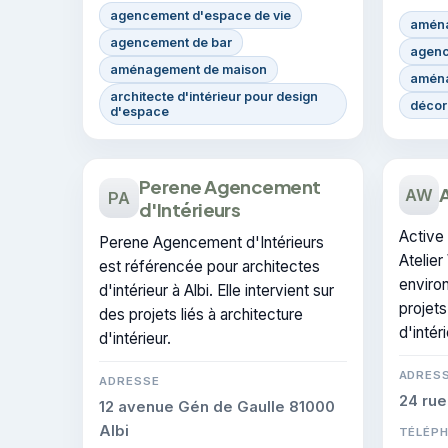
agencement d'espace de vie
aména
agencement de bar
agenc
aménagement de maison
aména
architecte d'intérieur pour design
décora
d'espace
Perene Agencement
A
AW
PA
d'Intérieurs
Active 
Perene Agencement d'Intérieurs
Atelier
est référencée pour architectes
environ
d'intérieur à Albi. Elle intervient sur
projets
des projets liés à architecture
d'intéri
d'intérieur.
ADRES
ADRESSE
24 rue
12 avenue Gén de Gaulle 81000
Albi
TÉLÉP