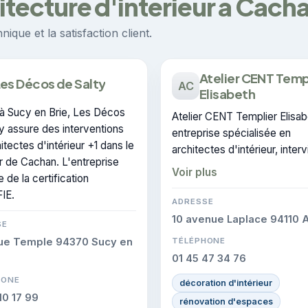
hitecture d'intérieur à Cach
ique et la satisfaction client.
Atelier CENT Temp
es Décos de Salty
AC
Elisabeth
à Sucy en Brie, Les Décos
Atelier CENT Templier Elisab
y assure des interventions
entreprise spécialisée en
itectes d'intérieur +1 dans le
architectes d'intérieur, interv
r de Cachan. L'entreprise
Cachan. L'entreprise peut êt
Voir plus
 de la certification
contactée pour des travaux
IE.
architecture d'intérieur.
ADRESSE
10 avenue Laplace 94110 A
SE
rue Temple 94370 Sucy en
TÉLÉPHONE
01 45 47 34 76
HONE
décoration d'intérieur
10 17 99
rénovation d'espaces