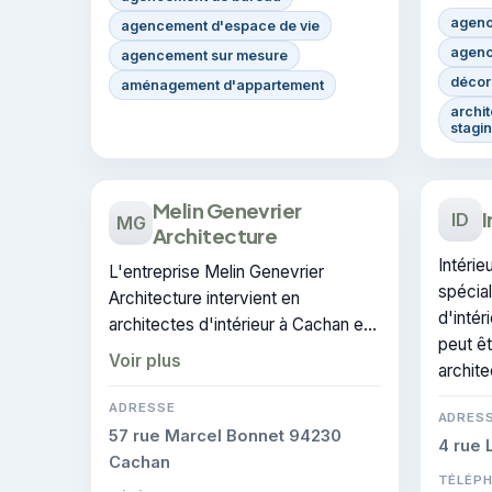
agenc
agencement d'espace de vie
agenc
agencement sur mesure
décora
aménagement d'appartement
archit
stagi
Melin Genevrier
I
ID
MG
Architecture
Intérie
L'entreprise Melin Genevrier
spécial
Architecture intervient en
d'intér
architectes d'intérieur à Cachan et
peut êt
dans les communes voisines. Ses
Voir plus
archite
interventions couvrent le domaine
de architecture d'intérieur.
ADRESSE
ADRES
57 rue Marcel Bonnet 94230
4 rue 
Cachan
TÉLÉP