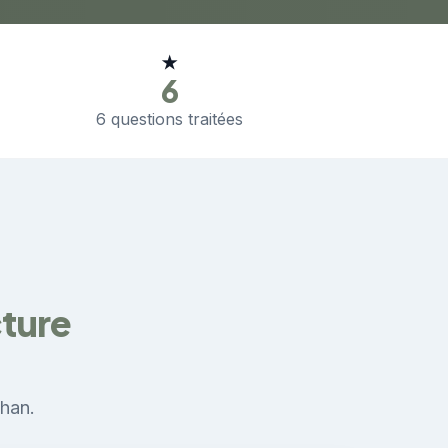
★
6
6 questions traitées
cture
chan.