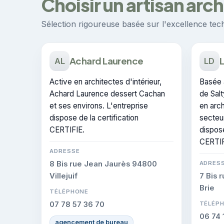
Choisir un artisan arc
Sélection rigoureuse basée sur l'excellence techn
Achard Laurence
L
AL
LD
Active en architectes d'intérieur,
Basée 
Achard Laurence dessert Cachan
de Salt
et ses environs. L'entreprise
en arch
dispose de la certification
secteu
CERTIFIE.
dispose
CERTIF
ADRESSE
8 Bis rue Jean Jaurès 94800
ADRES
Villejuif
7 Bis 
Brie
TÉLÉPHONE
07 78 57 36 70
TÉLÉP
06 74 
agencement de bureau