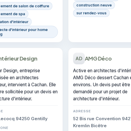
construction neuve
ement de salon de coiffure
sur rendez-vous
ement de spa
tion d'intérieur
ecte d'intérieur pour home
ng
ntérieur Design
AMG Déco
AD
ur Design, entreprise
Active en architectes d'intéri
isée en architectes
AMG Déco dessert Cachan e
ieur, intervient à Cachan. Elle
environs. Un devis peut être
re sollicitée pour un devis en
demandé pour un projet de
cture d'intérieur.
architecture d'intérieur.
SE
ADRESSE
Lecocq 94250 Gentilly
52 Bis rue Convention 942
Kremlin Bicêtre
HONE