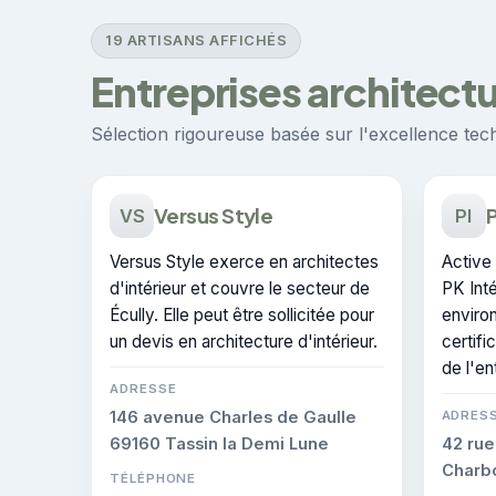
19 ARTISANS AFFICHÉS
Entreprises architectur
Sélection rigoureuse basée sur l'excellence techn
Versus Style
P
VS
PI
Versus Style exerce en architectes
Active 
d'intérieur et couvre le secteur de
PK Inté
Écully. Elle peut être sollicitée pour
environ
un devis en architecture d'intérieur.
certifi
de l'en
ADRESSE
146 avenue Charles de Gaulle
ADRES
69160 Tassin la Demi Lune
42 rue
Charbo
TÉLÉPHONE