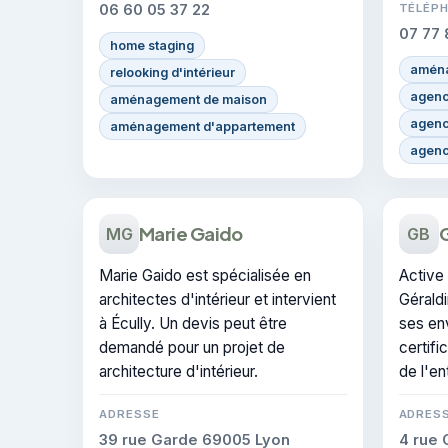
06 60 05 37 22
TÉLÉP
07 77 
home staging
aména
relooking d'intérieur
agenc
aménagement de maison
agenc
aménagement d'appartement
agenc
Marie Gaido
G
MG
GB
Marie Gaido est spécialisée en
Active 
architectes d'intérieur et intervient
Géraldi
à Écully. Un devis peut être
ses env
demandé pour un projet de
certifi
architecture d'intérieur.
de l'en
ADRESSE
ADRES
39 rue Garde 69005 Lyon
4 rue 