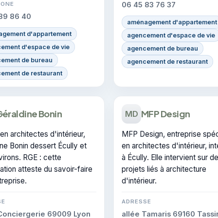
HONE
06 45 83 76 37
89 86 40
aménagement d'appartement
gement d'appartement
agencement d'espace de vie
ement d'espace de vie
agencement de bureau
ement de bureau
agencement de restaurant
ement de restaurant
éraldine Bonin
MFP Design
MD
en architectes d'intérieur,
MFP Design, entreprise spéc
ne Bonin dessert Écully et
en architectes d'intérieur, in
irons. RGE : cette
à Écully. Elle intervient sur d
cation atteste du savoir-faire
projets liés à architecture
treprise.
d'intérieur.
SE
ADRESSE
Conciergerie 69009 Lyon
allée Tamaris 69160 Tassin