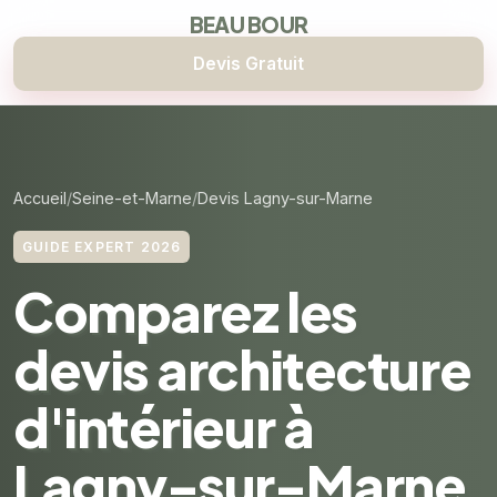
BEAU BOUR
Devis Gratuit
Accueil
Seine-et-Marne
Devis Lagny-sur-Marne
GUIDE EXPERT 2026
Comparez les
devis architecture
d'intérieur à
Lagny-sur-Marne