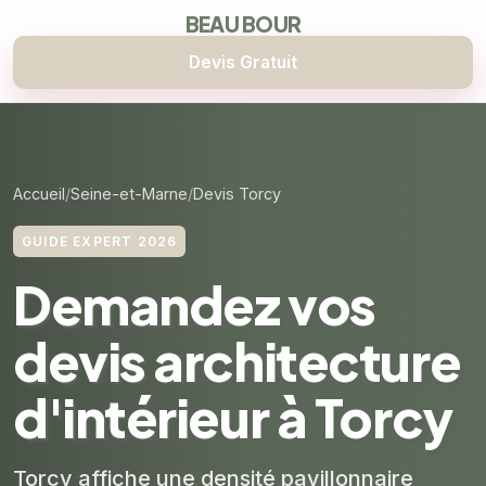
BEAU BOUR
Devis Gratuit
Accueil
Seine-et-Marne
Devis Torcy
GUIDE EXPERT 2026
Demandez vos
devis architecture
d'intérieur à Torcy
Torcy affiche une densité pavillonnaire