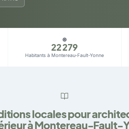
◎
22 279
Habitants à Montereau-Fault-Yonne
itions locales pour archite
térieur à Montereau-Fault-