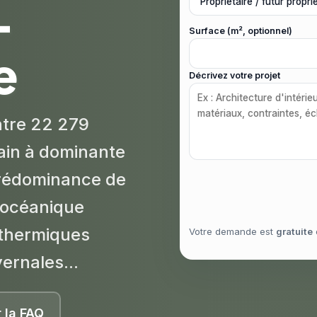
-
Surface (m², optionnel)
e
Décrivez votre projet
tre 22 279
bain à dominante
prédominance de
t océanique
 thermiques
Votre demande est
gratuite
ernales...
r la FAQ