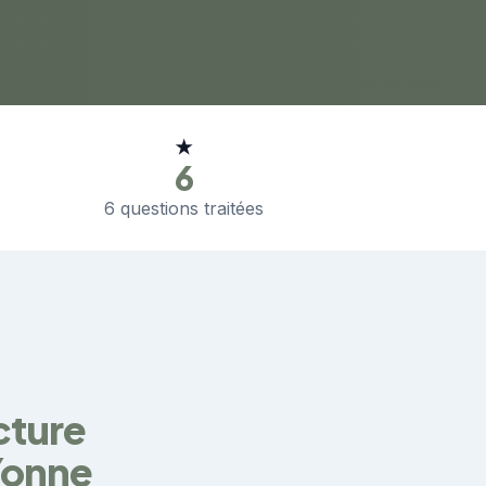
★
6
6 questions traitées
cture
Yonne