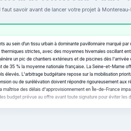
l faut savoir avant de lancer votre projet à Montereau
 au sein d’un tissu urbain à dominante pavillonnaire marqué par
hermiques strictes, avec des moyennes hivernales oscillant entr
énère un pic de chantiers extérieurs et de piscines dès l'arrivée
ant de 35 % la moyenne nationale française. La Seine-et-Marne off
 élevés. L'arbitrage budgétaire repose sur la mobilisation priori
xtension ou de surélévation doivent répondre rigoureusement aux
La maîtrise des délais d'approvisionnement en Île-de-France impac
es budget prévue au offre avant toute signature pour éviter les d