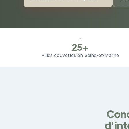
⌂
25+
Villes couvertes en Seine-et-Marne
Cond
d'in