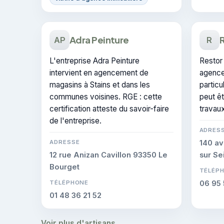
Adra Peinture
AP
R
L'entreprise Adra Peinture
Restor
intervient en agencement de
agence
magasins à Stains et dans les
particu
communes voisines. RGE : cette
peut ê
certification atteste du savoir-faire
travaux
de l'entreprise.
ADRES
ADRESSE
140 a
12 rue Anizan Cavillon 93350 Le
sur Se
Bourget
TÉLÉP
TÉLÉPHONE
06 95 
01 48 36 21 52
Voir plus d'artisans