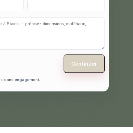
Continuer
et
sans engagement
.