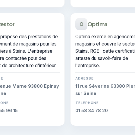
Restor
Optima
O
 propose des prestations de
Optima exerce en agenceme
ment de magasins pour les
magasins et couvre le secte
liers à Stains. L'entreprise
Stains. RGE : cette certificat
tre contactée pour des
atteste du savoir-faire de
 de architecture d'intérieur.
l'entreprise.
SE
ADRESSE
venue Marne 93800 Epinay
11 rue Séverine 93380 Pier
ine
sur Seine
HONE
TÉLÉPHONE
55 96 15
01 58 34 78 20