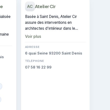
de
Atelier Cir
AC
alisée
Basée à Saint Denis, Atelier Cir
assure des interventions en
architectes d'intérieur dans le
omaine
secteur de Stains. Elle est certifiée
Voir plus
CERTIFIE, gage de conformité sur
les interventions réalisées.
ADRESSE
6 quai Seine 93200 Saint Denis
is
TÉLÉPHONE
07 58 16 22 99