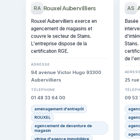
Rouxel Aubervilliers
A
RA
AS
Rouxel Aubervilliers exerce en
Basée à
agencement de magasins et
interve
couvre le secteur de Stains.
d'intér
L'entreprise dispose de la
Stains.
certification RGE.
certifi
de l'en
ADRESSE
94 avenue Victor Hugo 93300
ADRES
Aubervilliers
25 rue
TÉLÉPHONE
TÉLÉP
01 48 33 64 00
09 53 
aménagement d'entrepôt
agenc
ROUXEL
agenc
agencement de devanture de
agenc
magasin
agenc
vitrine d'agence immobilière