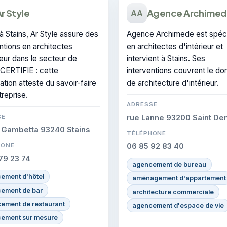
r Style
Agence Archime
AA
 Stains, Ar Style assure des
Agence Archimede est spéci
ntions en architectes
en architectes d'intérieur et
ieur dans le secteur de
intervient à Stains. Ses
 CERTIFIE : cette
interventions couvrent le d
cation atteste du savoir-faire
de architecture d'intérieur.
treprise.
ADRESSE
SE
rue Lanne 93200 Saint Den
 Gambetta 93240 Stains
TÉLÉPHONE
HONE
06 85 92 83 40
79 23 74
agencement de bureau
ement d'hôtel
aménagement d'appartement
ement de bar
architecture commerciale
ement de restaurant
agencement d'espace de vie
ement sur mesure