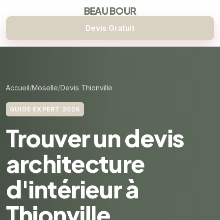
BEAU BOUR
Devis Gratuit
Accueil
Moselle
Devis Thionville
GUIDE EXPERT 2026
Trouver un devis
architecture
d'intérieur à
Thionville