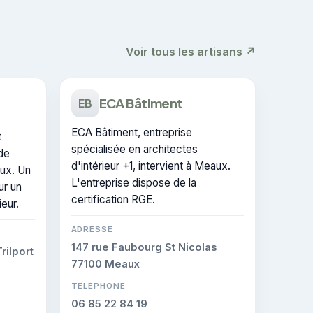
Voir tous les artisans ↗
ECA Bâtiment
EB
ECA Bâtiment, entreprise
t
spécialisée en architectes
de
d'intérieur +1, intervient à Meaux.
aux. Un
L'entreprise dispose de la
ur un
certification RGE.
ieur.
ADRESSE
147 rue Faubourg St Nicolas
rilport
77100 Meaux
TÉLÉPHONE
06 85 22 84 19