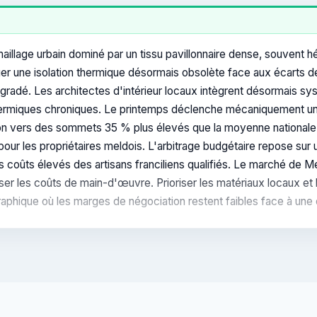
illage urbain dominé par un tissu pavillonnaire dense, souvent 
iger une isolation thermique désormais obsolète face aux écarts d
gradé. Les architectes d'intérieur locaux intègrent désormais sy
thermiques chroniques. Le printemps déclenche mécaniquement une
on vers des sommets 35 % plus élevés que la moyenne nationale.
ur les propriétaires meldois. L'arbitrage budgétaire repose sur u
 coûts élevés des artisans franciliens qualifiés. Le marché de Me
liser les coûts de main-d'œuvre. Prioriser les matériaux locaux et
graphique où les marges de négociation restent faibles face à un