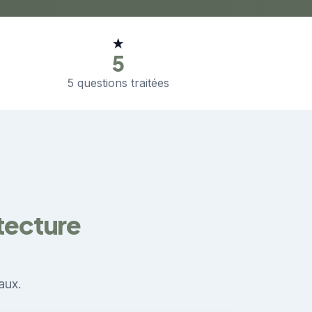
★
5
5 questions traitées
itecture
aux.