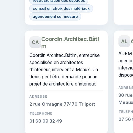
restructuration des espaces
conseil en choix des matériaux
agencement sur mesure
Coordin.Architec.Bâti
AL
CA
m
ADRM L
Coordin.Architec.Bâtim, entreprise
agence
spécialisée en architectes
intervi
d'intérieur, intervient à Meaux. Un
dispose
devis peut être demandé pour un
projet de architecture d'intérieur.
ADRES
30 rue
ADRESSE
Meau
2 rue Ormagne 77470 Trilport
TÉLÉP
TÉLÉPHONE
07 56 
01 60 09 32 49