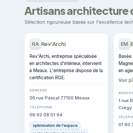
Artisans architecture 
Sélection rigoureuse basée sur l'excellence techn
Rev'Archi
E
RA
EM
Rev'Archi, entreprise spécialisée
Basée 
en architectes d'intérieur, intervient
Magnie
à Meaux. L'entreprise dispose de la
en age
certification RGE.
le sec
Voir p
peut ê
ADRESSE
travaux
ADRES
36 rue Pascal 77100 Meaux
1 rue 
TÉLÉPHONE
Crégy
06 62 08 01 94
TÉLÉP
01 60 
optimisation de l'espace