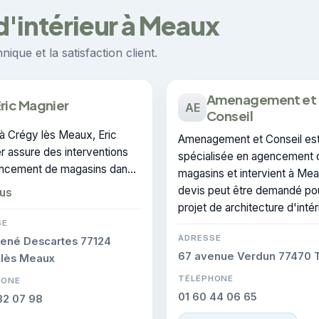
d'intérieur à Meaux
ique et la satisfaction client.
Amenagement et
ric Magnier
AE
Conseil
à Crégy lès Meaux, Eric
Amenagement et Conseil es
r assure des interventions
spécialisée en agencement 
ncement de magasins dans
magasins et intervient à Me
teur de Meaux. L'entreprise
devis peut être demandé po
lus
tre contactée pour des
projet de architecture d'intér
 de architecture d'intérieur.
SE
ADRESSE
René Descartes 77124
67 avenue Verdun 77470 T
 lès Meaux
TÉLÉPHONE
HONE
01 60 44 06 65
32 07 98