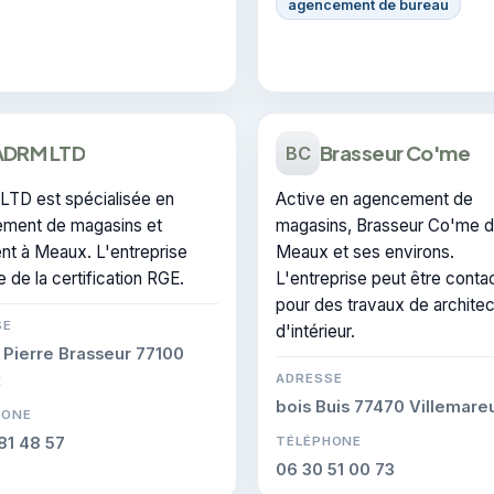
agencement de bureau
ADRM LTD
Brasseur Co'me
BC
TD est spécialisée en
Active en agencement de
ment de magasins et
magasins, Brasseur Co'me d
ent à Meaux. L'entreprise
Meaux et ses environs.
 de la certification RGE.
L'entreprise peut être conta
pour des travaux de architec
SE
d'intérieur.
 Pierre Brasseur 77100
x
ADRESSE
bois Buis 77470 Villemareu
HONE
81 48 57
TÉLÉPHONE
06 30 51 00 73