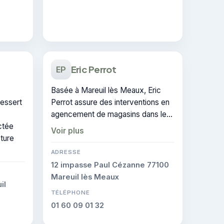
Eric Perrot
EP
Basée à Mareuil lès Meaux, Eric
essert
Perrot assure des interventions en
agencement de magasins dans le
ctée
secteur de Meaux. Ses
Voir plus
ture
interventions couvrent le domaine
de architecture d'intérieur.
ADRESSE
12 impasse Paul Cézanne 77100
Mareuil lès Meaux
il
TÉLÉPHONE
01 60 09 01 32